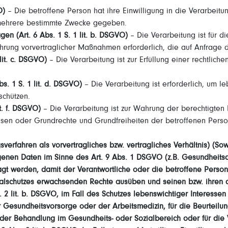
O)
– Die betroffene Person hat ihre Einwilligung in die Verarbei
 mehrere bestimmte Zwecke gegeben.
gen (Art. 6 Abs. 1 S. 1 lit. b. DSGVO)
– Die Verarbeitung ist für di
führung vorvertraglicher Maßnahmen erforderlich, die auf Anfrage 
 lit. c. DSGVO)
– Die Verarbeitung ist zur Erfüllung einer rechtlichen
bs. 1 S. 1 lit. d. DSGVO)
– Die Verarbeitung ist erforderlich, um l
schützen.
it. f. DSGVO)
– Die Verarbeitung ist zur Wahrung der berechtigten 
teressen oder Grundrechte und Grundfreiheiten der betroffenen Pe
gsverfahren als vorvertragliches bzw. vertragliches Verhältnis) 
nen Daten im Sinne des Art. 9 Abs. 1 DSGVO (z.B. Gesundheitsd
agt werden, damit der Verantwortliche oder die betroffene Perso
zialschutzes erwachsenden Rechte ausüben und seinen bzw. ihren
s. 2 lit. b. DSGVO, im Fall des Schutzes lebenswichtiger Interess
 Gesundheitsvorsorge oder der Arbeitsmedizin, für die Beurteilung
oder Behandlung im Gesundheits- oder Sozialbereich oder für die